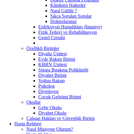
Klinikten Haberler
Nasıl Gidilir ?
Sıkça Sorulan Sorular
Doktorlarımız
Enfeksiyon Hastalıkları (İntaniye)
Fizik Tedavi ve Rehabilitasyon
Genel Cerrahi
Özellikli Birimler
Diyaliz Ünitesi
Evde Bakım Birimi
KBRN Ünitesi
Sigara Bırakma Polikliniği
Diyabet Birimi
Yoğun Bakım
Psikolog
Diyetisyen
Çocuk Gelişimi Birimi
Okullar
Gebe Okulu
Diyabet Okulu
Çalışan Hakları ve Güvenliği Birimi
Hasta Rehberi
Nasıl Muayene Olurum?