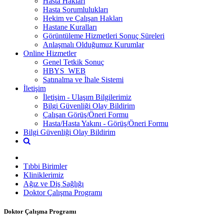
Hasta Hakları
Hasta Sorumlulukları
Hekim ve Çalışan Hakları
Hastane Kuralları
Görüntüleme Hizmetleri Sonuç Süreleri
Anlaşmalı Olduğumuz Kurumlar
Online Hizmetler
Genel Tetkik Sonuç
HBYS_WEB
Satınalma ve İhale Sistemi
İletişim
İletişim - Ulaşım Bilgilerimiz
Bilgi Güvenliği Olay Bildirim
Çalışan Görüş/Öneri Formu
Hasta/Hasta Yakını - Görüş/Öneri Formu
Bilgi Güvenliği Olay Bildirim
Tıbbi Birimler
Kliniklerimiz
Ağız ve Diş Sağlığı
Doktor Çalışma Programı
Doktor Çalışma Programı