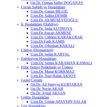
Op.Dr. Osman Saffet DOĞANAY
Çocuk Sağlığı ve Hastalıkları
Uzm.Dr. Canan BİLGİÇ
Uzm.Dr. Saliha DEMİR
Uzm.Dr. Ali MÜSEVİTOĞLU
İç Hastalıkları (Dahiliye)
Uzm.Dr. Seda ALTINOVA
Uzm.Dr.Atacan AKMEŞE
Uzm.Dr. Çiğdem KARAKURAK
Uzm.Dr.Fatih KAMIŞ
Uzm.Dr. Oğuzhan KARALI
Cildiye (Dermatoloji)
Uzm.Dr. Selim KARTAL
Enfeksiyon Hastalıkları
Uzm.Dr. Semra KARAMAN KAMALI
Fizik Tedavi Polikliniği ve Ünitesi
Uzm.Dr. Murat KORKMAZ
Uzm.Dr. Nuri Haluk AKSOY
Genel Cerrahi
Op.Dr. Ali Süreyya KURTARAN
Op.Dr. Necip AKAR
Op.Dr. Aytuğ AKSAN
Göğüs Hastalıkları
Uzm.Dr. Gözde APAYDIN SALAR
Göz Hastalıkları