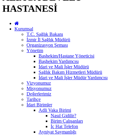
HASTANESİ
Kurumsal
T.C. Sağlık Bakanı
İzmir İl Sağlık Müdürü
Organizasyon Şeması
Yönetim
Başhekim/Hastane Yöneticisi
Başhekim Yardımcısı
İdari ve Mali İşler Müdürü
Sağlık Bakım Hizmetleri Müdürü
İdari ve Mali İşler Müdür Yardımcısı
Vizyonumuz
Misyonumuz
Değerlerimiz
Tarihçe
İdari Birimler
Adli Vaka Birimi
Nasıl Gidilir?
Birim Çalışanları
İç Hat Telefon
Ayniyat Saymanlığı