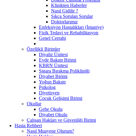
Klinikten Haberler
Nasıl Gidilir ?
Sıkça Sorulan Sorular
Doktorlarımız
Enfeksiyon Hastalıkları (İntaniye)
Fizik Tedavi ve Rehabilitasyon
Genel Cerrahi
Özellikli Birimler
Diyaliz Ünitesi
Evde Bakım Birimi
KBRN Ünitesi
Sigara Bırakma Polikliniği
Diyabet Birimi
Yoğun Bakım
Psikolog
Diyetisyen
Çocuk Gelişimi Birimi
Okullar
Gebe Okulu
Diyabet Okulu
Çalışan Hakları ve Güvenliği Birimi
Hasta Rehberi
Nasıl Muayene Olurum?