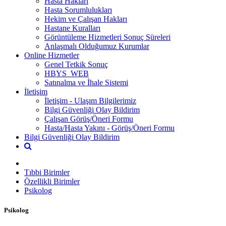
Hasta Hakları
Hasta Sorumlulukları
Hekim ve Çalışan Hakları
Hastane Kuralları
Görüntüleme Hizmetleri Sonuç Süreleri
Anlaşmalı Olduğumuz Kurumlar
Online Hizmetler
Genel Tetkik Sonuç
HBYS_WEB
Satınalma ve İhale Sistemi
İletişim
İletişim - Ulaşım Bilgilerimiz
Bilgi Güvenliği Olay Bildirim
Çalışan Görüş/Öneri Formu
Hasta/Hasta Yakını - Görüş/Öneri Formu
Bilgi Güvenliği Olay Bildirim
Tıbbi Birimler
Özellikli Birimler
Psikolog
Psikolog