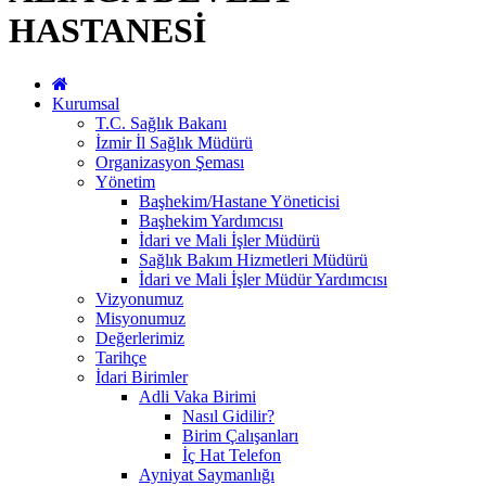
HASTANESİ
Kurumsal
T.C. Sağlık Bakanı
İzmir İl Sağlık Müdürü
Organizasyon Şeması
Yönetim
Başhekim/Hastane Yöneticisi
Başhekim Yardımcısı
İdari ve Mali İşler Müdürü
Sağlık Bakım Hizmetleri Müdürü
İdari ve Mali İşler Müdür Yardımcısı
Vizyonumuz
Misyonumuz
Değerlerimiz
Tarihçe
İdari Birimler
Adli Vaka Birimi
Nasıl Gidilir?
Birim Çalışanları
İç Hat Telefon
Ayniyat Saymanlığı