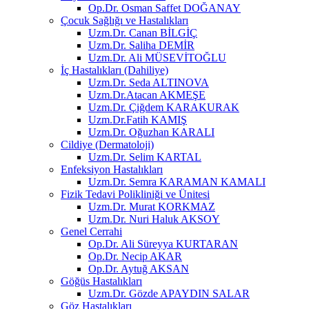
Op.Dr. Osman Saffet DOĞANAY
Çocuk Sağlığı ve Hastalıkları
Uzm.Dr. Canan BİLGİÇ
Uzm.Dr. Saliha DEMİR
Uzm.Dr. Ali MÜSEVİTOĞLU
İç Hastalıkları (Dahiliye)
Uzm.Dr. Seda ALTINOVA
Uzm.Dr.Atacan AKMEŞE
Uzm.Dr. Çiğdem KARAKURAK
Uzm.Dr.Fatih KAMIŞ
Uzm.Dr. Oğuzhan KARALI
Cildiye (Dermatoloji)
Uzm.Dr. Selim KARTAL
Enfeksiyon Hastalıkları
Uzm.Dr. Semra KARAMAN KAMALI
Fizik Tedavi Polikliniği ve Ünitesi
Uzm.Dr. Murat KORKMAZ
Uzm.Dr. Nuri Haluk AKSOY
Genel Cerrahi
Op.Dr. Ali Süreyya KURTARAN
Op.Dr. Necip AKAR
Op.Dr. Aytuğ AKSAN
Göğüs Hastalıkları
Uzm.Dr. Gözde APAYDIN SALAR
Göz Hastalıkları