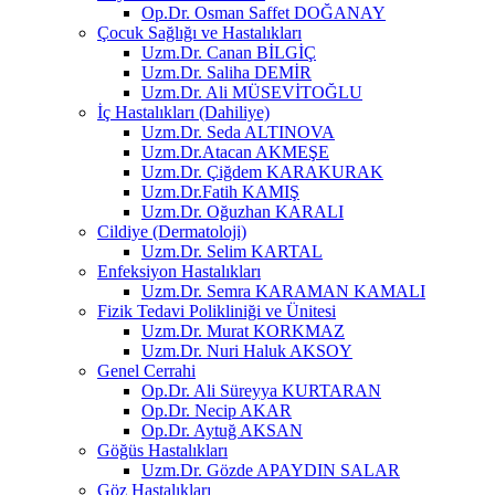
Op.Dr. Osman Saffet DOĞANAY
Çocuk Sağlığı ve Hastalıkları
Uzm.Dr. Canan BİLGİÇ
Uzm.Dr. Saliha DEMİR
Uzm.Dr. Ali MÜSEVİTOĞLU
İç Hastalıkları (Dahiliye)
Uzm.Dr. Seda ALTINOVA
Uzm.Dr.Atacan AKMEŞE
Uzm.Dr. Çiğdem KARAKURAK
Uzm.Dr.Fatih KAMIŞ
Uzm.Dr. Oğuzhan KARALI
Cildiye (Dermatoloji)
Uzm.Dr. Selim KARTAL
Enfeksiyon Hastalıkları
Uzm.Dr. Semra KARAMAN KAMALI
Fizik Tedavi Polikliniği ve Ünitesi
Uzm.Dr. Murat KORKMAZ
Uzm.Dr. Nuri Haluk AKSOY
Genel Cerrahi
Op.Dr. Ali Süreyya KURTARAN
Op.Dr. Necip AKAR
Op.Dr. Aytuğ AKSAN
Göğüs Hastalıkları
Uzm.Dr. Gözde APAYDIN SALAR
Göz Hastalıkları