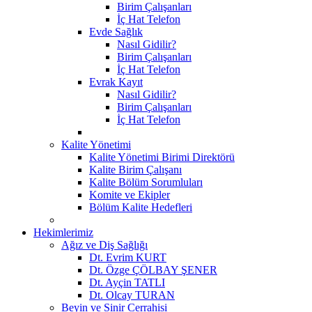
Birim Çalışanları
İç Hat Telefon
Evde Sağlık
Nasıl Gidilir?
Birim Çalışanları
İç Hat Telefon
Evrak Kayıt
Nasıl Gidilir?
Birim Çalışanları
İç Hat Telefon
Kalite Yönetimi
Kalite Yönetimi Birimi Direktörü
Kalite Birim Çalışanı
Kalite Bölüm Sorumluları
Komite ve Ekipler
Bölüm Kalite Hedefleri
Hekimlerimiz
Ağız ve Diş Sağlığı
Dt. Evrim KURT
Dt. Özge ÇÖLBAY ŞENER
Dt. Ayçin TATLI
Dt. Olcay TURAN
Beyin ve Sinir Cerrahisi