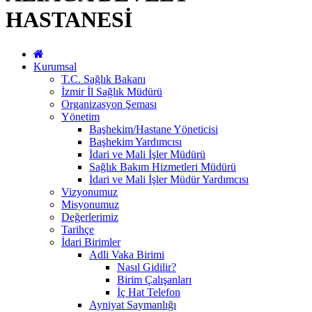
HASTANESİ
Kurumsal
T.C. Sağlık Bakanı
İzmir İl Sağlık Müdürü
Organizasyon Şeması
Yönetim
Başhekim/Hastane Yöneticisi
Başhekim Yardımcısı
İdari ve Mali İşler Müdürü
Sağlık Bakım Hizmetleri Müdürü
İdari ve Mali İşler Müdür Yardımcısı
Vizyonumuz
Misyonumuz
Değerlerimiz
Tarihçe
İdari Birimler
Adli Vaka Birimi
Nasıl Gidilir?
Birim Çalışanları
İç Hat Telefon
Ayniyat Saymanlığı