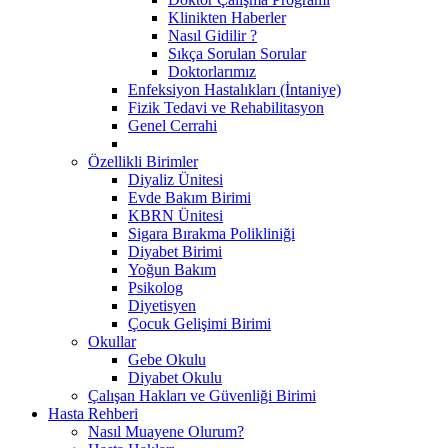
Klinikten Haberler
Nasıl Gidilir ?
Sıkça Sorulan Sorular
Doktorlarımız
Enfeksiyon Hastalıkları (İntaniye)
Fizik Tedavi ve Rehabilitasyon
Genel Cerrahi
Özellikli Birimler
Diyaliz Ünitesi
Evde Bakım Birimi
KBRN Ünitesi
Sigara Bırakma Polikliniği
Diyabet Birimi
Yoğun Bakım
Psikolog
Diyetisyen
Çocuk Gelişimi Birimi
Okullar
Gebe Okulu
Diyabet Okulu
Çalışan Hakları ve Güvenliği Birimi
Hasta Rehberi
Nasıl Muayene Olurum?