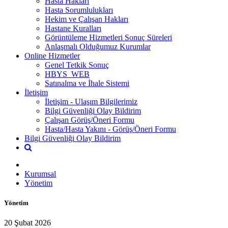
Hasta Hakları
Hasta Sorumlulukları
Hekim ve Çalışan Hakları
Hastane Kuralları
Görüntüleme Hizmetleri Sonuç Süreleri
Anlaşmalı Olduğumuz Kurumlar
Online Hizmetler
Genel Tetkik Sonuç
HBYS_WEB
Satınalma ve İhale Sistemi
İletişim
İletişim - Ulaşım Bilgilerimiz
Bilgi Güvenliği Olay Bildirim
Çalışan Görüş/Öneri Formu
Hasta/Hasta Yakını - Görüş/Öneri Formu
Bilgi Güvenliği Olay Bildirim
Kurumsal
Yönetim
Yönetim
20 Şubat 2026