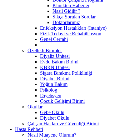
Klinikten Haberler
Nasıl Gidilir ?
Sıkça Sorulan Sorular
Doktorlarımız
Enfeksiyon Hastalıkları (İntaniye)
Fizik Tedavi ve Rehabilitasyon
Genel Cerrahi
Özellikli Birimler
Diyaliz Ünitesi
Evde Bakım Birimi
KBRN Ünitesi
Sigara Bırakma Polikliniği
Diyabet Birimi
Yoğun Bakım
Psikolog
Diyetisyen
Çocuk Gelişimi Birimi
Okullar
Gebe Okulu
Diyabet Okulu
Çalışan Hakları ve Güvenliği Birimi
Hasta Rehberi
Nasıl Muayene Olurum?