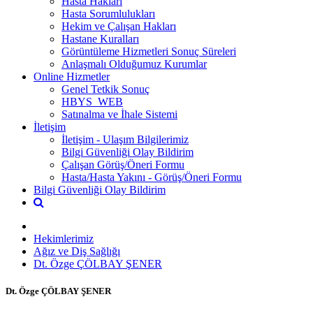
Hasta Hakları
Hasta Sorumlulukları
Hekim ve Çalışan Hakları
Hastane Kuralları
Görüntüleme Hizmetleri Sonuç Süreleri
Anlaşmalı Olduğumuz Kurumlar
Online Hizmetler
Genel Tetkik Sonuç
HBYS_WEB
Satınalma ve İhale Sistemi
İletişim
İletişim - Ulaşım Bilgilerimiz
Bilgi Güvenliği Olay Bildirim
Çalışan Görüş/Öneri Formu
Hasta/Hasta Yakını - Görüş/Öneri Formu
Bilgi Güvenliği Olay Bildirim
Hekimlerimiz
Ağız ve Diş Sağlığı
Dt. Özge ÇÖLBAY ŞENER
Dt. Özge ÇÖLBAY ŞENER