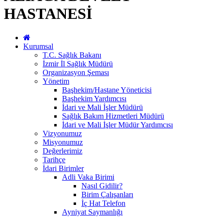
HASTANESİ
Kurumsal
T.C. Sağlık Bakanı
İzmir İl Sağlık Müdürü
Organizasyon Şeması
Yönetim
Başhekim/Hastane Yöneticisi
Başhekim Yardımcısı
İdari ve Mali İşler Müdürü
Sağlık Bakım Hizmetleri Müdürü
İdari ve Mali İşler Müdür Yardımcısı
Vizyonumuz
Misyonumuz
Değerlerimiz
Tarihçe
İdari Birimler
Adli Vaka Birimi
Nasıl Gidilir?
Birim Çalışanları
İç Hat Telefon
Ayniyat Saymanlığı