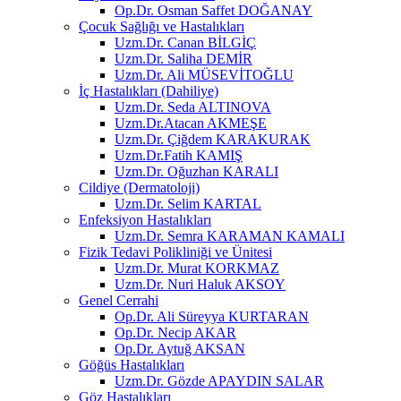
Op.Dr. Osman Saffet DOĞANAY
Çocuk Sağlığı ve Hastalıkları
Uzm.Dr. Canan BİLGİÇ
Uzm.Dr. Saliha DEMİR
Uzm.Dr. Ali MÜSEVİTOĞLU
İç Hastalıkları (Dahiliye)
Uzm.Dr. Seda ALTINOVA
Uzm.Dr.Atacan AKMEŞE
Uzm.Dr. Çiğdem KARAKURAK
Uzm.Dr.Fatih KAMIŞ
Uzm.Dr. Oğuzhan KARALI
Cildiye (Dermatoloji)
Uzm.Dr. Selim KARTAL
Enfeksiyon Hastalıkları
Uzm.Dr. Semra KARAMAN KAMALI
Fizik Tedavi Polikliniği ve Ünitesi
Uzm.Dr. Murat KORKMAZ
Uzm.Dr. Nuri Haluk AKSOY
Genel Cerrahi
Op.Dr. Ali Süreyya KURTARAN
Op.Dr. Necip AKAR
Op.Dr. Aytuğ AKSAN
Göğüs Hastalıkları
Uzm.Dr. Gözde APAYDIN SALAR
Göz Hastalıkları