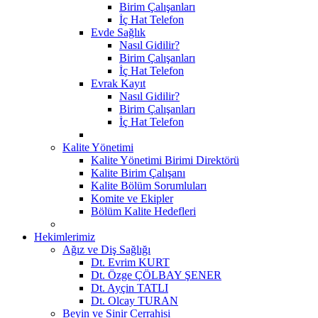
Birim Çalışanları
İç Hat Telefon
Evde Sağlık
Nasıl Gidilir?
Birim Çalışanları
İç Hat Telefon
Evrak Kayıt
Nasıl Gidilir?
Birim Çalışanları
İç Hat Telefon
Kalite Yönetimi
Kalite Yönetimi Birimi Direktörü
Kalite Birim Çalışanı
Kalite Bölüm Sorumluları
Komite ve Ekipler
Bölüm Kalite Hedefleri
Hekimlerimiz
Ağız ve Diş Sağlığı
Dt. Evrim KURT
Dt. Özge ÇÖLBAY ŞENER
Dt. Ayçin TATLI
Dt. Olcay TURAN
Beyin ve Sinir Cerrahisi