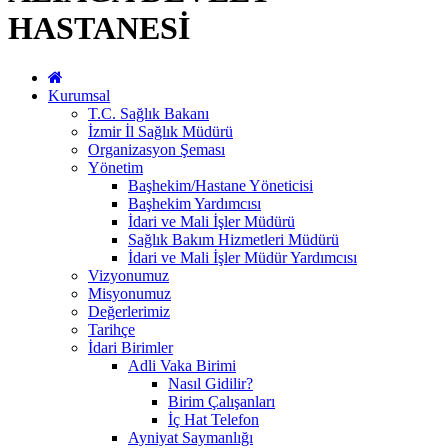
HASTANESİ
Kurumsal
T.C. Sağlık Bakanı
İzmir İl Sağlık Müdürü
Organizasyon Şeması
Yönetim
Başhekim/Hastane Yöneticisi
Başhekim Yardımcısı
İdari ve Mali İşler Müdürü
Sağlık Bakım Hizmetleri Müdürü
İdari ve Mali İşler Müdür Yardımcısı
Vizyonumuz
Misyonumuz
Değerlerimiz
Tarihçe
İdari Birimler
Adli Vaka Birimi
Nasıl Gidilir?
Birim Çalışanları
İç Hat Telefon
Ayniyat Saymanlığı