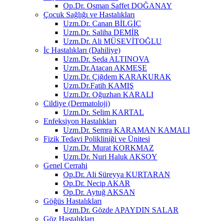
Op.Dr. Osman Saffet DOĞANAY
Çocuk Sağlığı ve Hastalıkları
Uzm.Dr. Canan BİLGİÇ
Uzm.Dr. Saliha DEMİR
Uzm.Dr. Ali MÜSEVİTOĞLU
İç Hastalıkları (Dahiliye)
Uzm.Dr. Seda ALTINOVA
Uzm.Dr.Atacan AKMEŞE
Uzm.Dr. Çiğdem KARAKURAK
Uzm.Dr.Fatih KAMIŞ
Uzm.Dr. Oğuzhan KARALI
Cildiye (Dermatoloji)
Uzm.Dr. Selim KARTAL
Enfeksiyon Hastalıkları
Uzm.Dr. Semra KARAMAN KAMALI
Fizik Tedavi Polikliniği ve Ünitesi
Uzm.Dr. Murat KORKMAZ
Uzm.Dr. Nuri Haluk AKSOY
Genel Cerrahi
Op.Dr. Ali Süreyya KURTARAN
Op.Dr. Necip AKAR
Op.Dr. Aytuğ AKSAN
Göğüs Hastalıkları
Uzm.Dr. Gözde APAYDIN SALAR
Göz Hastalıkları