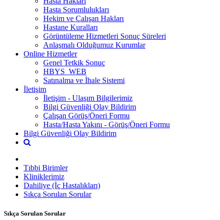
Hasta Hakları
Hasta Sorumlulukları
Hekim ve Çalışan Hakları
Hastane Kuralları
Görüntüleme Hizmetleri Sonuç Süreleri
Anlaşmalı Olduğumuz Kurumlar
Online Hizmetler
Genel Tetkik Sonuç
HBYS_WEB
Satınalma ve İhale Sistemi
İletişim
İletişim - Ulaşım Bilgilerimiz
Bilgi Güvenliği Olay Bildirim
Çalışan Görüş/Öneri Formu
Hasta/Hasta Yakını - Görüş/Öneri Formu
Bilgi Güvenliği Olay Bildirim
Tıbbi Birimler
Kliniklerimiz
Dahiliye (İç Hastalıkları)
Sıkça Sorulan Sorular
Sıkça Sorulan Sorular