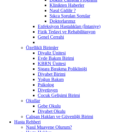
Klinikten Haberler
Nasıl Gidilir ?
Sıkça Sorulan Sorular
Doktorlarımız
Enfeksiyon Hastalıkları (İntaniye)
Fizik Tedavi ve Rehabilitasyon
Genel Cerrahi
Özellikli Birimler
Diyaliz Ünitesi
Evde Bakım Birimi
KBRN Ünitesi
Sigara Bırakma Polikliniği
Diyabet Birimi
Yoğun Bakım
Psikolog
Diyetisyen
Çocuk Gelişimi Birimi
Okullar
Gebe Okulu
Diyabet Okulu
Çalışan Hakları ve Güvenliği Birimi
Hasta Rehberi
Nasıl Muayene Olurum?