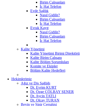
Birim Çalışanları
İç Hat Telefon
Evde Sağlık
Nasıl Gidilir?
Birim Çalışanları
İç Hat Telefon
Evrak Kayıt
Nasıl Gidilir?
Birim Çalışanları
İç Hat Telefon
Kalite Yönetimi
Kalite Yönetimi Birimi Direktörü
Kalite Birim Çalışanı
Kalite Bölüm Sorumluları
Komite ve Ekipler
Bölüm Kalite Hedefleri
Hekimlerimiz
Ağız ve Diş Sağlığı
Dt. Evrim KURT
Dt. Özge ÇÖLBAY ŞENER
Dt. Ayçin TATLI
Dt. Olcay TURAN
Beyin ve Sinir Cerrahisi