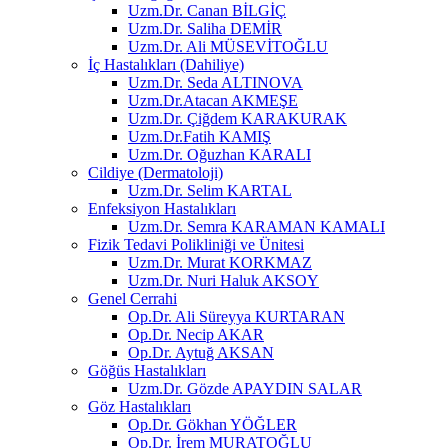
Uzm.Dr. Canan BİLGİÇ
Uzm.Dr. Saliha DEMİR
Uzm.Dr. Ali MÜSEVİTOĞLU
İç Hastalıkları (Dahiliye)
Uzm.Dr. Seda ALTINOVA
Uzm.Dr.Atacan AKMEŞE
Uzm.Dr. Çiğdem KARAKURAK
Uzm.Dr.Fatih KAMIŞ
Uzm.Dr. Oğuzhan KARALI
Cildiye (Dermatoloji)
Uzm.Dr. Selim KARTAL
Enfeksiyon Hastalıkları
Uzm.Dr. Semra KARAMAN KAMALI
Fizik Tedavi Polikliniği ve Ünitesi
Uzm.Dr. Murat KORKMAZ
Uzm.Dr. Nuri Haluk AKSOY
Genel Cerrahi
Op.Dr. Ali Süreyya KURTARAN
Op.Dr. Necip AKAR
Op.Dr. Aytuğ AKSAN
Göğüs Hastalıkları
Uzm.Dr. Gözde APAYDIN SALAR
Göz Hastalıkları
Op.Dr. Gökhan YÖĞLER
Op.Dr. İrem MURATOĞLU