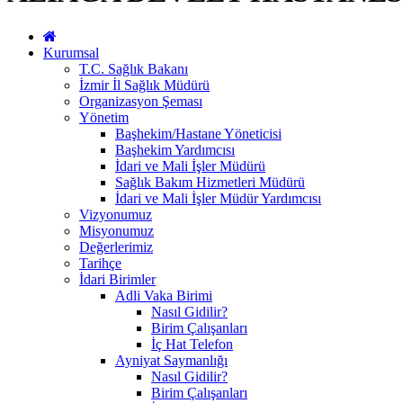
Kurumsal
T.C. Sağlık Bakanı
İzmir İl Sağlık Müdürü
Organizasyon Şeması
Yönetim
Başhekim/Hastane Yöneticisi
Başhekim Yardımcısı
İdari ve Mali İşler Müdürü
Sağlık Bakım Hizmetleri Müdürü
İdari ve Mali İşler Müdür Yardımcısı
Vizyonumuz
Misyonumuz
Değerlerimiz
Tarihçe
İdari Birimler
Adli Vaka Birimi
Nasıl Gidilir?
Birim Çalışanları
İç Hat Telefon
Ayniyat Saymanlığı
Nasıl Gidilir?
Birim Çalışanları