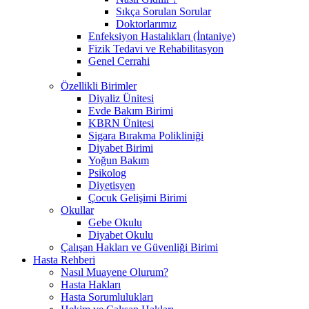
Sıkça Sorulan Sorular
Doktorlarımız
Enfeksiyon Hastalıkları (İntaniye)
Fizik Tedavi ve Rehabilitasyon
Genel Cerrahi
Özellikli Birimler
Diyaliz Ünitesi
Evde Bakım Birimi
KBRN Ünitesi
Sigara Bırakma Polikliniği
Diyabet Birimi
Yoğun Bakım
Psikolog
Diyetisyen
Çocuk Gelişimi Birimi
Okullar
Gebe Okulu
Diyabet Okulu
Çalışan Hakları ve Güvenliği Birimi
Hasta Rehberi
Nasıl Muayene Olurum?
Hasta Hakları
Hasta Sorumlulukları