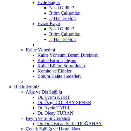
Evde Sağlık
Nasıl Gidilir?
Birim Çalışanları
İç Hat Telefon
Evrak Kayıt
Nasıl Gidilir?
Birim Çalışanları
İç Hat Telefon
Kalite Yönetimi
Kalite Yönetimi Birimi Direktörü
Kalite Birim Çalışanı
Kalite Bölüm Sorumluları
Komite ve Ekipler
Bölüm Kalite Hedefleri
Hekimlerimiz
Ağız ve Diş Sağlığı
Dt. Evrim KURT
Dt. Özge ÇÖLBAY ŞENER
Dt. Ayçin TATLI
Dt. Olcay TURAN
Beyin ve Sinir Cerrahisi
Op.Dr. Osman Saffet DOĞANAY
Çocuk Sağlığı ve Hastalıkları