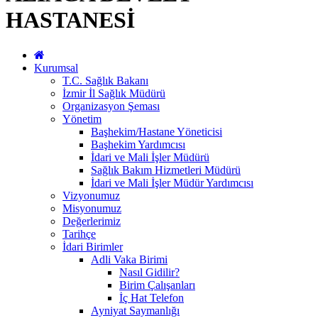
HASTANESİ
Kurumsal
T.C. Sağlık Bakanı
İzmir İl Sağlık Müdürü
Organizasyon Şeması
Yönetim
Başhekim/Hastane Yöneticisi
Başhekim Yardımcısı
İdari ve Mali İşler Müdürü
Sağlık Bakım Hizmetleri Müdürü
İdari ve Mali İşler Müdür Yardımcısı
Vizyonumuz
Misyonumuz
Değerlerimiz
Tarihçe
İdari Birimler
Adli Vaka Birimi
Nasıl Gidilir?
Birim Çalışanları
İç Hat Telefon
Ayniyat Saymanlığı