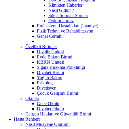
Klinikten Haberler
Nasıl Gidilir ?
Sıkça Sorulan Sorular
Doktorlarımız
Enfeksiyon Hastalıkları (İntaniye)
Fizik Tedavi ve Rehabilitasyon
Genel Cerrahi
Özellikli Birimler
Diyaliz Ünitesi
Evde Bakım Birimi
KBRN Ünitesi
Sigara Bırakma Polikliniği
Diyabet Birimi
Yoğun Bakım
Psikolog
Diyetisyen
Çocuk Gelişimi Birimi
Okullar
Gebe Okulu
Diyabet Okulu
Çalışan Hakları ve Güvenliği Birimi
Hasta Rehberi
Nasıl Muayene Olurum?