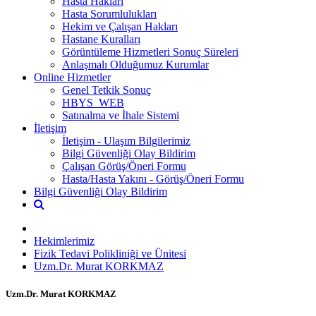
Hasta Hakları
Hasta Sorumlulukları
Hekim ve Çalışan Hakları
Hastane Kuralları
Görüntüleme Hizmetleri Sonuç Süreleri
Anlaşmalı Olduğumuz Kurumlar
Online Hizmetler
Genel Tetkik Sonuç
HBYS_WEB
Satınalma ve İhale Sistemi
İletişim
İletişim - Ulaşım Bilgilerimiz
Bilgi Güvenliği Olay Bildirim
Çalışan Görüş/Öneri Formu
Hasta/Hasta Yakını - Görüş/Öneri Formu
Bilgi Güvenliği Olay Bildirim
Hekimlerimiz
Fizik Tedavi Polikliniği ve Ünitesi
Uzm.Dr. Murat KORKMAZ
Uzm.Dr. Murat KORKMAZ