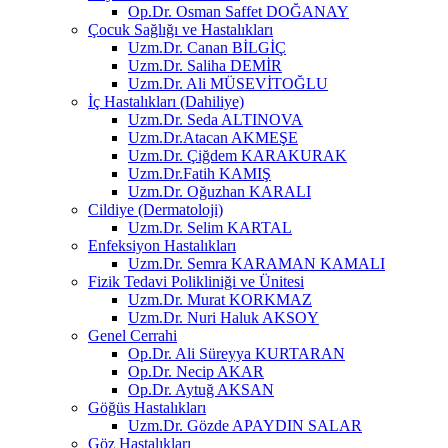
Op.Dr. Osman Saffet DOĞANAY
Çocuk Sağlığı ve Hastalıkları
Uzm.Dr. Canan BİLGİÇ
Uzm.Dr. Saliha DEMİR
Uzm.Dr. Ali MÜSEVİTOĞLU
İç Hastalıkları (Dahiliye)
Uzm.Dr. Seda ALTINOVA
Uzm.Dr.Atacan AKMEŞE
Uzm.Dr. Çiğdem KARAKURAK
Uzm.Dr.Fatih KAMIŞ
Uzm.Dr. Oğuzhan KARALI
Cildiye (Dermatoloji)
Uzm.Dr. Selim KARTAL
Enfeksiyon Hastalıkları
Uzm.Dr. Semra KARAMAN KAMALI
Fizik Tedavi Polikliniği ve Ünitesi
Uzm.Dr. Murat KORKMAZ
Uzm.Dr. Nuri Haluk AKSOY
Genel Cerrahi
Op.Dr. Ali Süreyya KURTARAN
Op.Dr. Necip AKAR
Op.Dr. Aytuğ AKSAN
Göğüs Hastalıkları
Uzm.Dr. Gözde APAYDIN SALAR
Göz Hastalıkları