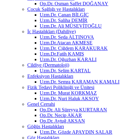
Op.Dr. Osman Saffet DOĞANAY
Çocuk Sağlığı ve Hastalıkları
Uzm.Dr. Canan BİLGİÇ
Uzm.Dr. Saliha DEMİR
Uzm.Dr. Ali MÜSEVİTOĞLU
İç Hastalıkları (Dahiliye)
Uzm.Dr. Seda ALTINOVA
Uzm.Dr.Atacan AKMEŞE
Uzm.Dr. Çiğdem KARAKURAK
Uzm.Dr.Fatih KAMIŞ
Uzm.Dr. Oğuzhan KARALI
Cildiye (Dermatoloji)
Uzm.Dr. Selim KARTAL
Enfeksiyon Hastalıkları
Uzm.Dr. Semra KARAMAN KAMALI
Fizik Tedavi Polikliniği ve Ünitesi
Uzm.Dr. Murat KORKMAZ
Uzm.Dr. Nuri Haluk AKSOY
Genel Cerrahi
Op.Dr. Ali Süreyya KURTARAN
Op.Dr. Necip AKAR
Op.Dr. Aytuğ AKSAN
Göğüs Hastalıkları
Uzm.Dr. Gözde APAYDIN SALAR
Göz Hastalıkları