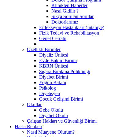
Klinikten Haberler
Nasıl Gidilir ?
Sıkça Sorulan Sorular
Doktorlarımız
Enfeksiyon Hastalıkları (İntaniye)
Fizik Tedavi ve Rehabilitasyon
Genel Cerrahi
Özellikli Birimler
Diyaliz Ünitesi
Evde Bakım Birimi
KBRN Ünitesi
Sigara Bırakma Polikliniği
Diyabet Birimi
Yoğun Bakım
Psikolog
Diyetisyen
Çocuk Gelişimi Birimi
Okullar
Gebe Okulu
Diyabet Okulu
Çalışan Hakları ve Güvenliği Birimi
Hasta Rehberi
Nasıl Muayene Olurum?