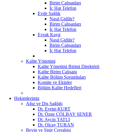
Birim Çalışanları
İç Hat Telefon
Evde Sağlık
Nasıl Gidilir?
Birim Çalışanları
İç Hat Telefon
Evrak Kayıt
Nasıl Gidilir?
Birim Çalışanları
İç Hat Telefon
Kalite Yönetimi
Kalite Yönetimi Birimi Direktörü
Kalite Birim Çalışanı
Kalite Bölüm Sorumluları
Komite ve Ekipler
Bölüm Kalite Hedefleri
Hekimlerimiz
Ağız ve Diş Sağlığı
Dt. Evrim KURT
Dt. Özge ÇÖLBAY ŞENER
Dt. Ayçin TATLI
Dt. Olcay TURAN
Beyin ve Sinir Cerrahisi