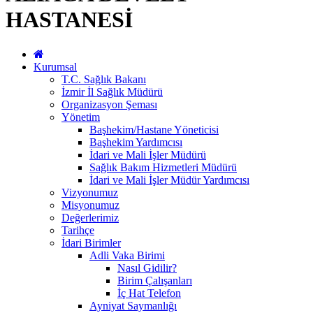
HASTANESİ
Kurumsal
T.C. Sağlık Bakanı
İzmir İl Sağlık Müdürü
Organizasyon Şeması
Yönetim
Başhekim/Hastane Yöneticisi
Başhekim Yardımcısı
İdari ve Mali İşler Müdürü
Sağlık Bakım Hizmetleri Müdürü
İdari ve Mali İşler Müdür Yardımcısı
Vizyonumuz
Misyonumuz
Değerlerimiz
Tarihçe
İdari Birimler
Adli Vaka Birimi
Nasıl Gidilir?
Birim Çalışanları
İç Hat Telefon
Ayniyat Saymanlığı