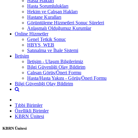
Hasta Hakları
Hasta Sorumlulukları
Hekim ve Çalışan Hakları
Hastane Kuralları
Görüntüleme Hizmetleri Sonuç Süreleri
Anlaşmalı Olduğumuz Kurumlar
Online Hizmetler
Genel Tetkik Sonuç
HBYS_WEB
Satınalma ve İhale Sistemi
İletişim
İletişim - Ulaşım Bilgilerimiz
Bilgi Güvenliği Olay Bildirim
Çalışan Görüş/Öneri Formu
Hasta/Hasta Yakını - Görüş/Öneri Formu
Bilgi Güvenliği Olay Bildirim
Tıbbi Birimler
Özellikli Birimler
KBRN Ünitesi
KBRN Ünitesi