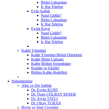
Birim Çalışanları
İç Hat Telefon
Evde Sağlık
Nasıl Gidilir?
Birim Çalışanları
İç Hat Telefon
Evrak Kayıt
Nasıl Gidilir?
Birim Çalışanları
İç Hat Telefon
Kalite Yönetimi
Kalite Yönetimi Birimi Direktörü
Kalite Birim Çalışanı
Kalite Bölüm Sorumluları
Komite ve Ekipler
Bölüm Kalite Hedefleri
Hekimlerimiz
Ağız ve Diş Sağlığı
Dt. Evrim KURT
Dt. Özge ÇÖLBAY ŞENER
Dt. Ayçin TATLI
Dt. Olcay TURAN
Beyin ve Sinir Cerrahisi