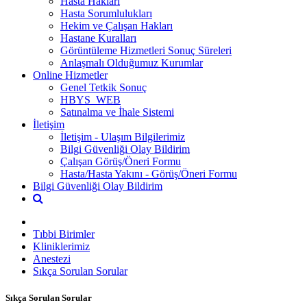
Hasta Hakları
Hasta Sorumlulukları
Hekim ve Çalışan Hakları
Hastane Kuralları
Görüntüleme Hizmetleri Sonuç Süreleri
Anlaşmalı Olduğumuz Kurumlar
Online Hizmetler
Genel Tetkik Sonuç
HBYS_WEB
Satınalma ve İhale Sistemi
İletişim
İletişim - Ulaşım Bilgilerimiz
Bilgi Güvenliği Olay Bildirim
Çalışan Görüş/Öneri Formu
Hasta/Hasta Yakını - Görüş/Öneri Formu
Bilgi Güvenliği Olay Bildirim
Tıbbi Birimler
Kliniklerimiz
Anestezi
Sıkça Sorulan Sorular
Sıkça Sorulan Sorular