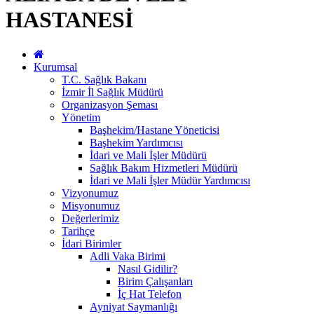
HASTANESİ
Kurumsal
T.C. Sağlık Bakanı
İzmir İl Sağlık Müdürü
Organizasyon Şeması
Yönetim
Başhekim/Hastane Yöneticisi
Başhekim Yardımcısı
İdari ve Mali İşler Müdürü
Sağlık Bakım Hizmetleri Müdürü
İdari ve Mali İşler Müdür Yardımcısı
Vizyonumuz
Misyonumuz
Değerlerimiz
Tarihçe
İdari Birimler
Adli Vaka Birimi
Nasıl Gidilir?
Birim Çalışanları
İç Hat Telefon
Ayniyat Saymanlığı