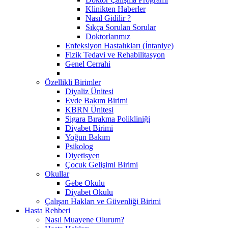
Klinikten Haberler
Nasıl Gidilir ?
Sıkça Sorulan Sorular
Doktorlarımız
Enfeksiyon Hastalıkları (İntaniye)
Fizik Tedavi ve Rehabilitasyon
Genel Cerrahi
Özellikli Birimler
Diyaliz Ünitesi
Evde Bakım Birimi
KBRN Ünitesi
Sigara Bırakma Polikliniği
Diyabet Birimi
Yoğun Bakım
Psikolog
Diyetisyen
Çocuk Gelişimi Birimi
Okullar
Gebe Okulu
Diyabet Okulu
Çalışan Hakları ve Güvenliği Birimi
Hasta Rehberi
Nasıl Muayene Olurum?