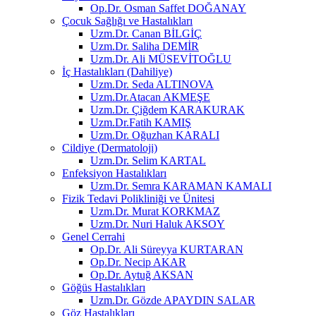
Op.Dr. Osman Saffet DOĞANAY
Çocuk Sağlığı ve Hastalıkları
Uzm.Dr. Canan BİLGİÇ
Uzm.Dr. Saliha DEMİR
Uzm.Dr. Ali MÜSEVİTOĞLU
İç Hastalıkları (Dahiliye)
Uzm.Dr. Seda ALTINOVA
Uzm.Dr.Atacan AKMEŞE
Uzm.Dr. Çiğdem KARAKURAK
Uzm.Dr.Fatih KAMIŞ
Uzm.Dr. Oğuzhan KARALI
Cildiye (Dermatoloji)
Uzm.Dr. Selim KARTAL
Enfeksiyon Hastalıkları
Uzm.Dr. Semra KARAMAN KAMALI
Fizik Tedavi Polikliniği ve Ünitesi
Uzm.Dr. Murat KORKMAZ
Uzm.Dr. Nuri Haluk AKSOY
Genel Cerrahi
Op.Dr. Ali Süreyya KURTARAN
Op.Dr. Necip AKAR
Op.Dr. Aytuğ AKSAN
Göğüs Hastalıkları
Uzm.Dr. Gözde APAYDIN SALAR
Göz Hastalıkları