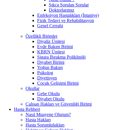
Sıkça Sorulan Sorular
Doktorlarımız
Enfeksiyon Hastalıkları (İntaniye)
Fizik Tedavi ve Rehabilitasyon
Genel Cerrahi
Özellikli Birimler
Diyaliz Ünitesi
Evde Bakım Birimi
KBRN Ünitesi
Sigara Bırakma Polikliniği
Diyabet Birimi
Yoğun Bakım
Psikolog
Diyetisyen
Çocuk Gelişimi Birimi
Okullar
Gebe Okulu
Diyabet Okulu
Çalışan Hakları ve Güvenliği Birimi
Hasta Rehberi
Nasıl Muayene Olurum?
Hasta Hakları
Hasta Sorumlulukları