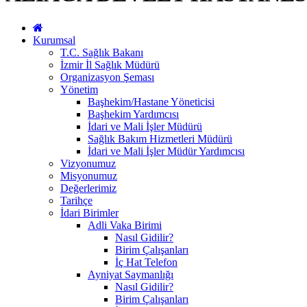
Kurumsal
T.C. Sağlık Bakanı
İzmir İl Sağlık Müdürü
Organizasyon Şeması
Yönetim
Başhekim/Hastane Yöneticisi
Başhekim Yardımcısı
İdari ve Mali İşler Müdürü
Sağlık Bakım Hizmetleri Müdürü
İdari ve Mali İşler Müdür Yardımcısı
Vizyonumuz
Misyonumuz
Değerlerimiz
Tarihçe
İdari Birimler
Adli Vaka Birimi
Nasıl Gidilir?
Birim Çalışanları
İç Hat Telefon
Ayniyat Saymanlığı
Nasıl Gidilir?
Birim Çalışanları