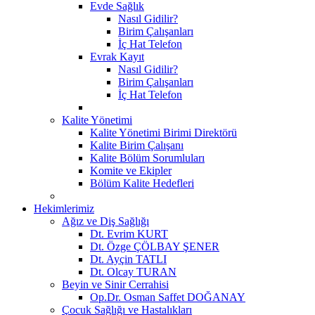
Evde Sağlık
Nasıl Gidilir?
Birim Çalışanları
İç Hat Telefon
Evrak Kayıt
Nasıl Gidilir?
Birim Çalışanları
İç Hat Telefon
Kalite Yönetimi
Kalite Yönetimi Birimi Direktörü
Kalite Birim Çalışanı
Kalite Bölüm Sorumluları
Komite ve Ekipler
Bölüm Kalite Hedefleri
Hekimlerimiz
Ağız ve Diş Sağlığı
Dt. Evrim KURT
Dt. Özge ÇÖLBAY ŞENER
Dt. Ayçin TATLI
Dt. Olcay TURAN
Beyin ve Sinir Cerrahisi
Op.Dr. Osman Saffet DOĞANAY
Çocuk Sağlığı ve Hastalıkları