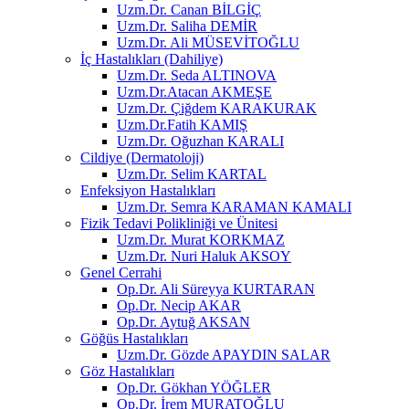
Uzm.Dr. Canan BİLGİÇ
Uzm.Dr. Saliha DEMİR
Uzm.Dr. Ali MÜSEVİTOĞLU
İç Hastalıkları (Dahiliye)
Uzm.Dr. Seda ALTINOVA
Uzm.Dr.Atacan AKMEŞE
Uzm.Dr. Çiğdem KARAKURAK
Uzm.Dr.Fatih KAMIŞ
Uzm.Dr. Oğuzhan KARALI
Cildiye (Dermatoloji)
Uzm.Dr. Selim KARTAL
Enfeksiyon Hastalıkları
Uzm.Dr. Semra KARAMAN KAMALI
Fizik Tedavi Polikliniği ve Ünitesi
Uzm.Dr. Murat KORKMAZ
Uzm.Dr. Nuri Haluk AKSOY
Genel Cerrahi
Op.Dr. Ali Süreyya KURTARAN
Op.Dr. Necip AKAR
Op.Dr. Aytuğ AKSAN
Göğüs Hastalıkları
Uzm.Dr. Gözde APAYDIN SALAR
Göz Hastalıkları
Op.Dr. Gökhan YÖĞLER
Op.Dr. İrem MURATOĞLU