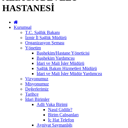
HASTANESİ
Kurumsal
T.C. Sağlık Bakanı
İzmir İl Sağlık Müdürü
Organizasyon Şeması
Yönetim
Başhekim/Hastane Yöneticisi
Başhekim Yardımcısı
İdari ve Mali İşler Müdürü
Sağlık Bakım Hizmetleri Müdürü
İdari ve Mali İşler Müdür Yardımcısı
Vizyonumuz
Misyonumuz
Değerlerimiz
Tarihçe
İdari Birimler
Adli Vaka Birimi
Nasıl Gidilir?
Birim Çalışanları
İç Hat Telefon
Ayniyat Saymanlığı