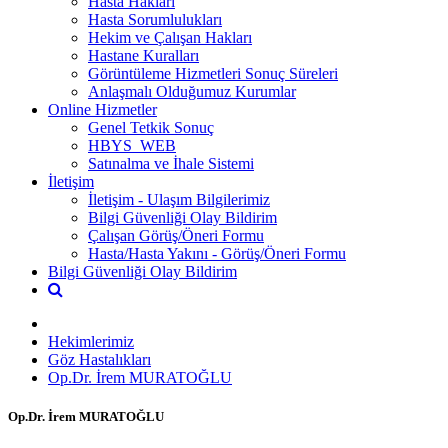
Hasta Hakları
Hasta Sorumlulukları
Hekim ve Çalışan Hakları
Hastane Kuralları
Görüntüleme Hizmetleri Sonuç Süreleri
Anlaşmalı Olduğumuz Kurumlar
Online Hizmetler
Genel Tetkik Sonuç
HBYS_WEB
Satınalma ve İhale Sistemi
İletişim
İletişim - Ulaşım Bilgilerimiz
Bilgi Güvenliği Olay Bildirim
Çalışan Görüş/Öneri Formu
Hasta/Hasta Yakını - Görüş/Öneri Formu
Bilgi Güvenliği Olay Bildirim
Hekimlerimiz
Göz Hastalıkları
Op.Dr. İrem MURATOĞLU
Op.Dr. İrem MURATOĞLU