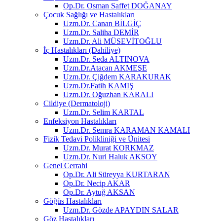
Op.Dr. Osman Saffet DOĞANAY
Çocuk Sağlığı ve Hastalıkları
Uzm.Dr. Canan BİLGİÇ
Uzm.Dr. Saliha DEMİR
Uzm.Dr. Ali MÜSEVİTOĞLU
İç Hastalıkları (Dahiliye)
Uzm.Dr. Seda ALTINOVA
Uzm.Dr.Atacan AKMEŞE
Uzm.Dr. Çiğdem KARAKURAK
Uzm.Dr.Fatih KAMIŞ
Uzm.Dr. Oğuzhan KARALI
Cildiye (Dermatoloji)
Uzm.Dr. Selim KARTAL
Enfeksiyon Hastalıkları
Uzm.Dr. Semra KARAMAN KAMALI
Fizik Tedavi Polikliniği ve Ünitesi
Uzm.Dr. Murat KORKMAZ
Uzm.Dr. Nuri Haluk AKSOY
Genel Cerrahi
Op.Dr. Ali Süreyya KURTARAN
Op.Dr. Necip AKAR
Op.Dr. Aytuğ AKSAN
Göğüs Hastalıkları
Uzm.Dr. Gözde APAYDIN SALAR
Göz Hastalıkları