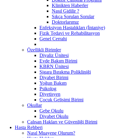
Klinikten Haberler
Nasıl Gidilir ?
Sıkça Sorulan Sorular
Doktorlarımız
Enfeksiyon Hastalıkları (İntaniye)
Fizik Tedavi ve Rehabilitasyon
Genel Cerrahi
Özellikli Birimler
Diyaliz Ünitesi
Evde Bakım Birimi
KBRN Ünitesi
Sigara Bırakma Polikliniği
Diyabet Birimi
Yoğun Bakım
Psikolog
Diyetisyen
Çocuk Gelişimi Birimi
Okullar
Gebe Okulu
Diyabet Okulu
Çalışan Hakları ve Güvenliği Birimi
Hasta Rehberi
Nasıl Muayene Olurum?