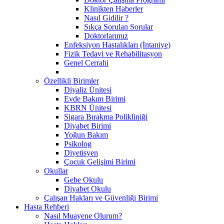
Klinikten Haberler
Nasıl Gidilir ?
Sıkça Sorulan Sorular
Doktorlarımız
Enfeksiyon Hastalıkları (İntaniye)
Fizik Tedavi ve Rehabilitasyon
Genel Cerrahi
Özellikli Birimler
Diyaliz Ünitesi
Evde Bakım Birimi
KBRN Ünitesi
Sigara Bırakma Polikliniği
Diyabet Birimi
Yoğun Bakım
Psikolog
Diyetisyen
Çocuk Gelişimi Birimi
Okullar
Gebe Okulu
Diyabet Okulu
Çalışan Hakları ve Güvenliği Birimi
Hasta Rehberi
Nasıl Muayene Olurum?