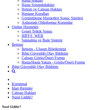
Hasta Hakları
Hasta Sorumlulukları
Hekim ve Çalışan Hakları
Hastane Kuralları
Görüntüleme Hizmetleri Sonuç Süreleri
Anlaşmalı Olduğumuz Kurumlar
Online Hizmetler
Genel Tetkik Sonuç
HBYS_WEB
Satınalma ve İhale Sistemi
İletişim
İletişim - Ulaşım Bilgilerimiz
Bilgi Güvenliği Olay Bildirim
Çalışan Görüş/Öneri Formu
Hasta/Hasta Yakını - Görüş/Öneri Formu
Bilgi Güvenliği Olay Bildirim
Kurumsal
İdari Birimler
Çalışan Hakları
Nasıl Gidilir?
Nasıl Gidilir?