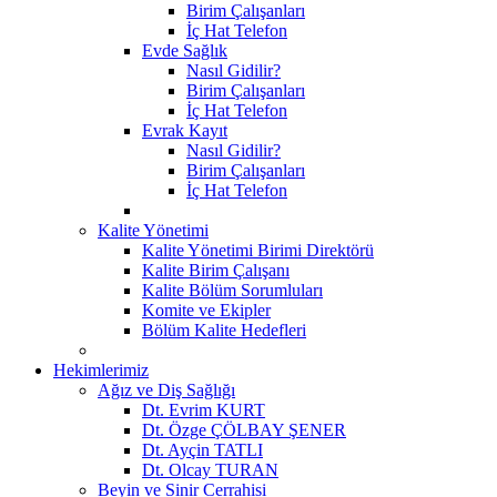
Birim Çalışanları
İç Hat Telefon
Evde Sağlık
Nasıl Gidilir?
Birim Çalışanları
İç Hat Telefon
Evrak Kayıt
Nasıl Gidilir?
Birim Çalışanları
İç Hat Telefon
Kalite Yönetimi
Kalite Yönetimi Birimi Direktörü
Kalite Birim Çalışanı
Kalite Bölüm Sorumluları
Komite ve Ekipler
Bölüm Kalite Hedefleri
Hekimlerimiz
Ağız ve Diş Sağlığı
Dt. Evrim KURT
Dt. Özge ÇÖLBAY ŞENER
Dt. Ayçin TATLI
Dt. Olcay TURAN
Beyin ve Sinir Cerrahisi