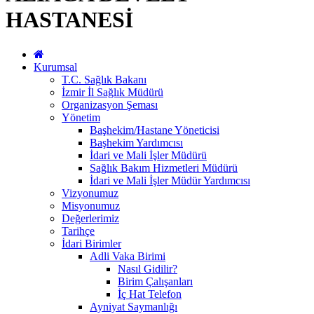
HASTANESİ
Kurumsal
T.C. Sağlık Bakanı
İzmir İl Sağlık Müdürü
Organizasyon Şeması
Yönetim
Başhekim/Hastane Yöneticisi
Başhekim Yardımcısı
İdari ve Mali İşler Müdürü
Sağlık Bakım Hizmetleri Müdürü
İdari ve Mali İşler Müdür Yardımcısı
Vizyonumuz
Misyonumuz
Değerlerimiz
Tarihçe
İdari Birimler
Adli Vaka Birimi
Nasıl Gidilir?
Birim Çalışanları
İç Hat Telefon
Ayniyat Saymanlığı