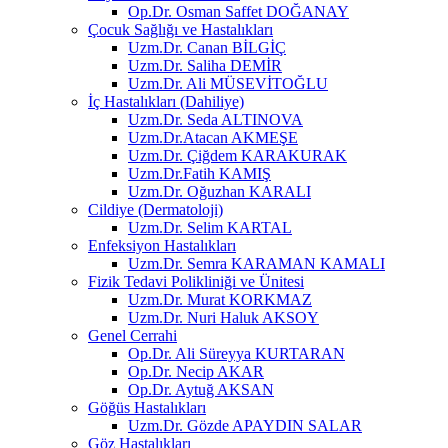
Op.Dr. Osman Saffet DOĞANAY
Çocuk Sağlığı ve Hastalıkları
Uzm.Dr. Canan BİLGİÇ
Uzm.Dr. Saliha DEMİR
Uzm.Dr. Ali MÜSEVİTOĞLU
İç Hastalıkları (Dahiliye)
Uzm.Dr. Seda ALTINOVA
Uzm.Dr.Atacan AKMEŞE
Uzm.Dr. Çiğdem KARAKURAK
Uzm.Dr.Fatih KAMIŞ
Uzm.Dr. Oğuzhan KARALI
Cildiye (Dermatoloji)
Uzm.Dr. Selim KARTAL
Enfeksiyon Hastalıkları
Uzm.Dr. Semra KARAMAN KAMALI
Fizik Tedavi Polikliniği ve Ünitesi
Uzm.Dr. Murat KORKMAZ
Uzm.Dr. Nuri Haluk AKSOY
Genel Cerrahi
Op.Dr. Ali Süreyya KURTARAN
Op.Dr. Necip AKAR
Op.Dr. Aytuğ AKSAN
Göğüs Hastalıkları
Uzm.Dr. Gözde APAYDIN SALAR
Göz Hastalıkları